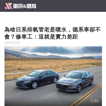
為啥日系排氣管老是噴水，德系車卻不
會？修車工：這就是實力差距
2023/07/24
1
/10