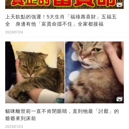
上天欽點的強運！5大生肖「福祿壽喜財」五福五
全 身邊有他「富貴命擋不住」全家都接福
2023/07/24
貓咪離世前一直不肯閉眼睛，直到牠最「討厭」的
爺爺來到床前
2023/07/23