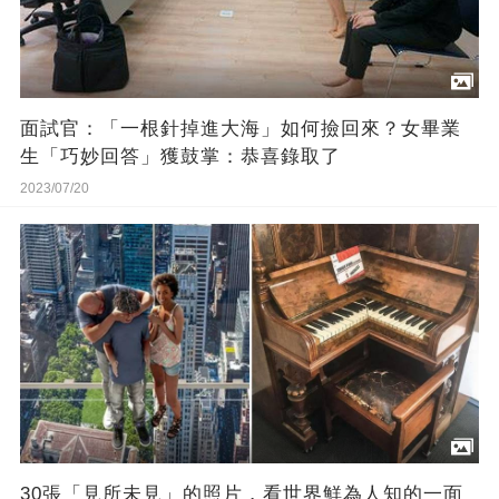
面試官：「一根針掉進大海」如何撿回來？女畢業
生「巧妙回答」獲鼓掌：恭喜錄取了
2023/07/20
30張「見所未見」的照片，看世界鮮為人知的一面