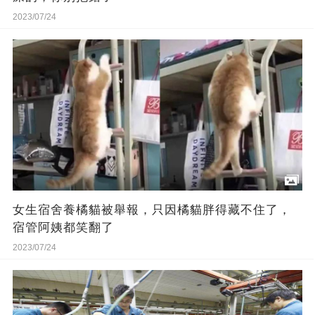
2023/07/24
女生宿舍養橘貓被舉報，只因橘貓胖得藏不住了，
宿管阿姨都笑翻了
2023/07/24