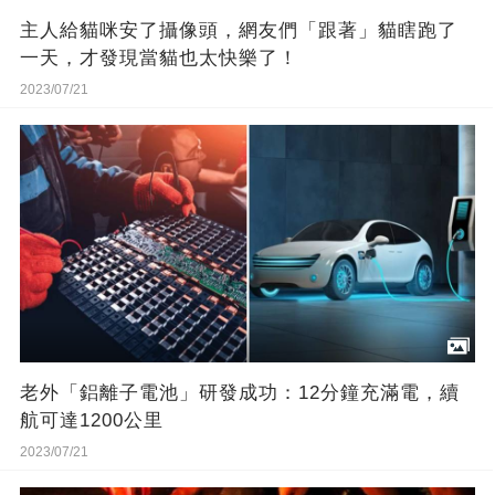
主人給貓咪安了攝像頭，網友們「跟著」貓瞎跑了
一天，才發現當貓也太快樂了！
2023/07/21
​老外「鋁離子電池」研發成功：12分鐘充滿電，續
航可達1200公里
2023/07/21