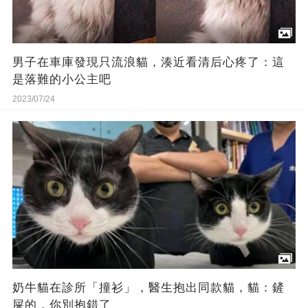
男子在車庫發現只流浪貓，湊近看清后心疼了：這
是落難的小公主吧
2023/07/24
奶牛貓在診所「撞衫」，醫生抱出同款貓，貓：鏟
屎的，你別抱錯了