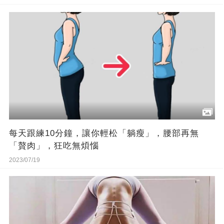
每天跟練10分鐘，讓你輕松「躺瘦」，腰部再無
「贅肉」，狂吃無煩惱
2023/07/19