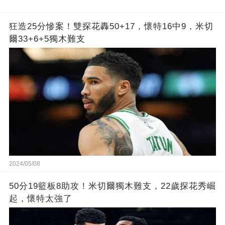
狂造25分慘案！雙探花轟50+17，懷特16中9，米切
爾33+6+5獨木難支
2024/05/08
50分19籃板8助攻！米切爾獨木難支，22歲探花秀崛
起，懷特太強了