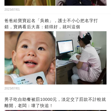
2023/07/01
爸爸給寶寶起名「吳賴」，護士不小心把名字打
錯，寶媽看后大喜：錯得好，就叫這個
2023/07/01
男子吃自助餐被罰10000元，淡定交了罰款不計較就
離開，老闆：壞了快追！