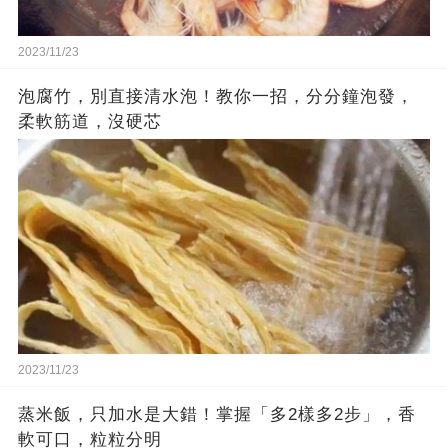
2023/11/23
泡腐竹，別直接清水泡！教你一招，分分鐘泡發，
柔軟筋道，沒硬芯
2023/11/23
蒸米飯，只加水是大錯！掌握「多2樣多2步」，香
軟可口，粒粒分明