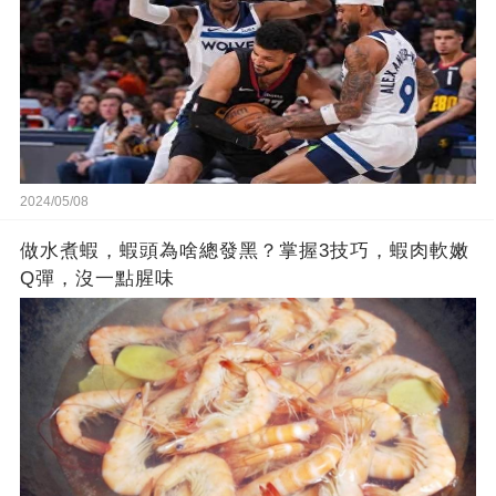
2024/05/08
做水煮蝦，蝦頭為啥總發黑？掌握3技巧，蝦肉軟嫩
Q彈，沒一點腥味