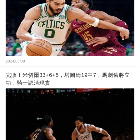
2024/05/08
完敗！米切爾33+6+5，塔圖姆19中7，馬刺舊將立
功，騎士認清現實