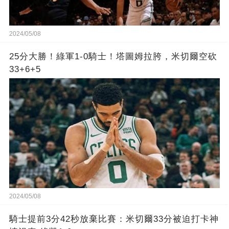
2024/05/08
25分大勝！綠軍1-0騎士！塔圖姆拉胯，米切爾空砍
33+6+5
2024/05/08
騎士提前3分42秒放棄比賽：米切爾33分被迫打卡神