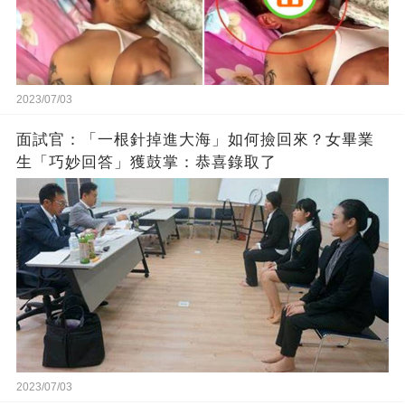
2023/07/03
面試官：「一根針掉進大海」如何撿回來？女畢業
生「巧妙回答」獲鼓掌：恭喜錄取了
2023/07/03