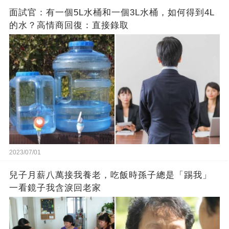
面試官：有一個5L水桶和一個3L水桶，如何得到4L
的水？高情商回復：直接錄取
2023/07/01
兒子月薪八萬接我養老，吃飯時孫子總是「踢我」
一看鏡子我含淚回老家