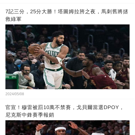
7記三分，25分大勝！塔圖姆拉胯之夜，馬刺舊將拯
救綠軍
2024/05/08
官宣！穆雷被罰10萬不禁賽，戈貝爾當選DPOY，
尼克斯中鋒賽季報銷