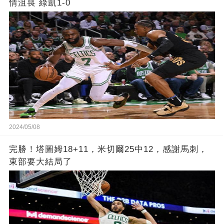
情沮喪 綠凱1-0
2024/05/08
完勝！塔圖姆18+11，米切爾25中12，感謝馬刺，
東部要大結局了