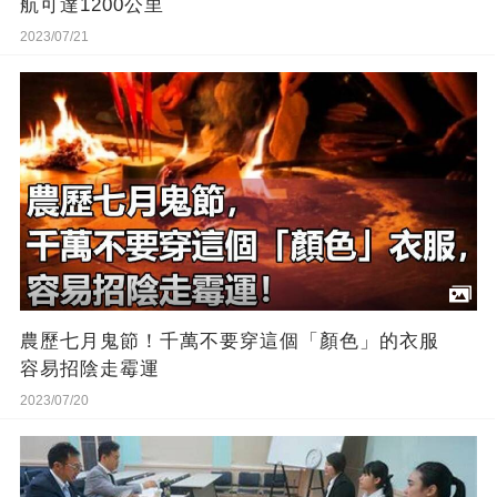
航可達1200公里
2023/07/21
農歷七月鬼節！千萬不要穿這個「顏色」的衣服
容易招陰走霉運
2023/07/20