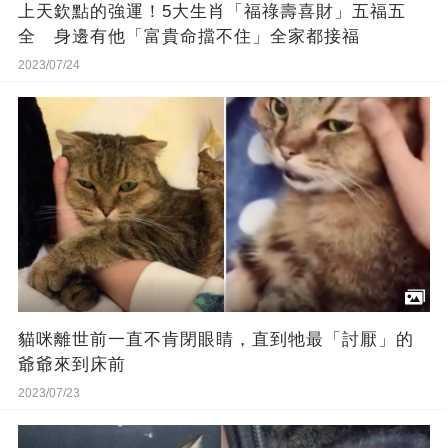
上天欽點的強運！5大生肖「福祿壽喜財」五福五
全 身邊有他「富貴命擋不住」全家都接福
2023/07/24
貓咪離世前一直不肯閉眼睛，直到牠最「討厭」的
爺爺來到床前
2023/07/23