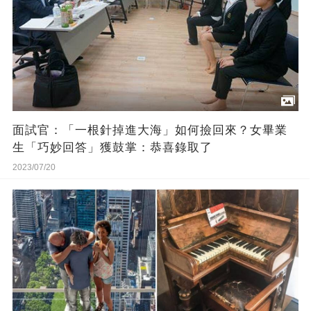
面試官：「一根針掉進大海」如何撿回來？女畢業
生「巧妙回答」獲鼓掌：恭喜錄取了
2023/07/20