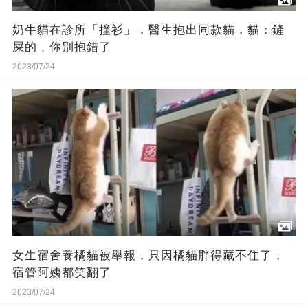
奶牛貓在診所「撞衫」，醫生抱出同款貓，貓：鏟
屎的，你別抱錯了
2023/07/24
女生宿舍養橘貓被舉報，只因橘貓胖得藏不住了，
宿管阿姨都笑翻了
2023/07/24